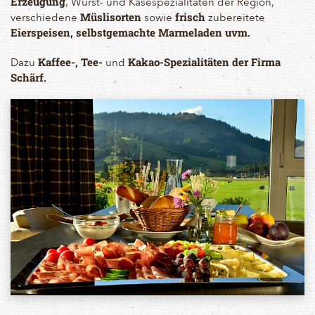
, Wurst- und Käsespezialitäten der Region,
Erzeugung
verschiedene
sowie
zubereitete
Müslisorten
frisch
Eierspeisen, selbstgemachte Marmeladen uvm.
Dazu
und
Kaffee-, Tee-
Kakao-Spezialitäten der Firma
Schärf.