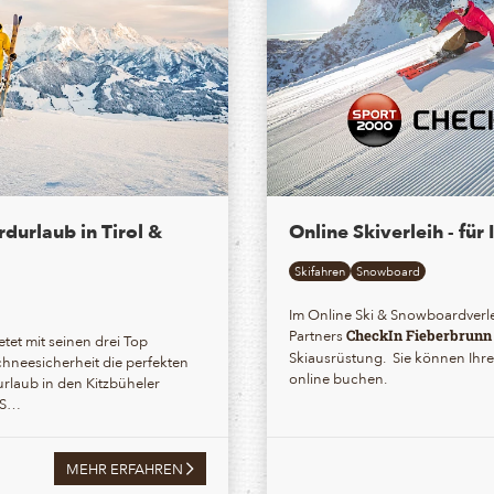
durlaub in Tirol &
Online Skiverleih - für
Skifahren
Snowboard
Im Online Ski & Snowboardverle
Partners
CheckIn Fieberbrunn
ietet mit seinen drei Top
Skiausrüstung. Sie können Ihre
chneesicherheit die perfekten
online buchen.
urlaub in den Kitzbüheler
US…
MEHR ERFAHREN