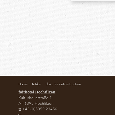
Home
Artikel
Skikurse online buchen
fairhotel Hochfilzen
Kulturhausstraße 1
AT
6395
Hochfilzen
+43 (0)5359 23456