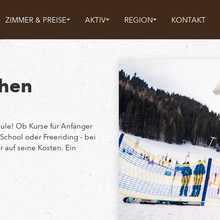
ZIMMER & PREISE
AKTIV
REGION
KONTAKT
chen
hule! Ob Kurse für Anfänger
chool oder Freeriding - bei
 auf seine Kosten. Ein