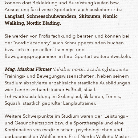
können dort Bekleidung und Ausrüstung kaufen bzw.
Ausrüstung für diverse Sportarten auch ausleihen: z.b.:
Langlauf, Schneeschuhwandern, Skitouren, Nordic
Walking, Nordic Blading.
Sie werden von Profis fachkundig beraten und können bei
der "nordic academy" auch Schnupperstunden buchen
bzw. sich in speziellen Trainings- und
Bewegungsprogrammen in Ihrer Sportart weiterentwickeln.
(Inhaber nordic academy
studierte
Mag. Markus Förmer
)
Trainings- und Bewegungswissenschaften. Neben seinem
Studium absolvierte er zahlreiche staatliche Ausbildungen
wie: Landesverbandstrainer Fußball, staatl.
Lehrwarteausbildung im Skilanglauf, Skifahren, Tennis,
Squash, staatlich geprüfter Langlauftrainer.
Weitere Schwerpunkte im Studium waren der Leistungs –
und Gesundheitssport bzw. die Sporttherapie und eine
Kombination von medizinischen, psychologischen und
pädagogischen Wahlfächern. Er ist Nordic Walking Master