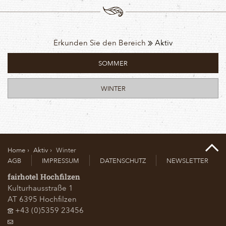
Erkunden Sie den Bereich
Aktiv
SOMMER
WINTER
Home
Aktiv
Winter
AGB
IMPRESSUM
DATENSCHUTZ
NEWSLETTER
fairhotel Hochfilzen
Kulturhausstraße 1
AT
6395
Hochfilzen
+43 (0)5359 23456