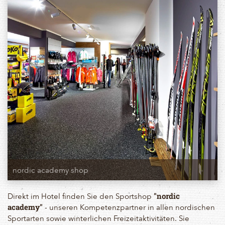
nordic academy shop
Direkt im Hotel finden Sie den Sportshop
"nordic
- unseren Kompetenzpartner in allen nordischen
academy"
Sportarten sowie winterlichen Freizeitaktivitäten. Sie