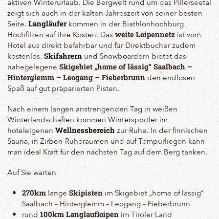
aktiven Winterurlaub. Die Bergwelt rund um das Pillerseetal
zeigt sich auch in der kalten Jahreszeit von seiner besten
Seite.
kommen in der Biathlonhochburg
Langläufer
Hochfilzen auf ihre Kosten. Das
ist vom
weite Loipennetz
Hotel aus direkt befahrbar und für Direktbucher zudem
kostenlos.
und Snowboardern bietet das
Skifahrern
nahegelegene
Skigebiet „home of lässig“ Saalbach –
den endlosen
Hinterglemm – Leogang – Fieberbrunn
Spaß auf gut präparierten Pisten.
Nach einem langen anstrengenden Tag in weißen
Winterlandschaften kommen Wintersportler im
hoteleigenen
zur Ruhe. In der finnischen
Wellnessbereich
Sauna, in Zirben-Ruheräumen und auf Tempurliegen kann
man ideal Kraft für den nächsten Tag auf dem Berg tanken.
Auf Sie warten
lange
im Skigebiet „home of lässig“
270km
Skipisten
Saalbach – Hinterglemm – Leogang – Fieberbrunn
rund
im Tiroler Land
100km Langlaufloipen