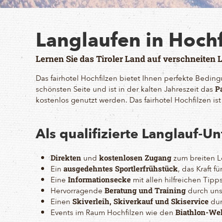
Langlaufen in Hochf
Lernen Sie das Tiroler Land auf verschneiten
Das fairhotel Hochfilzen bietet Ihnen perfekte Bedin
schönsten Seite und ist in der kalten Jahreszeit das
P
kostenlos genutzt werden. Das fairhotel Hochfilzen is
Als qualifizierte Langlauf-U
und
zum breiten L
Direkten
kostenlosen Zugang
Ein
, das Kraft f
ausgedehntes Sportlerfrühstück
Eine
mit allen hilfreichen Tip
Informationsecke
Hervorragende
durch uns
Beratung und Training
Einen
dur
Skiverleih, Skiverkauf und Skiservice
Events im Raum Hochfilzen wie den
Biathlon-We