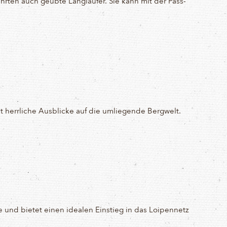
rten auch geübte Langläufer. Sie kann mit der Pass-
t herrliche Ausblicke auf die umliegende Bergwelt.
e und bietet einen idealen Einstieg in das Loipennetz