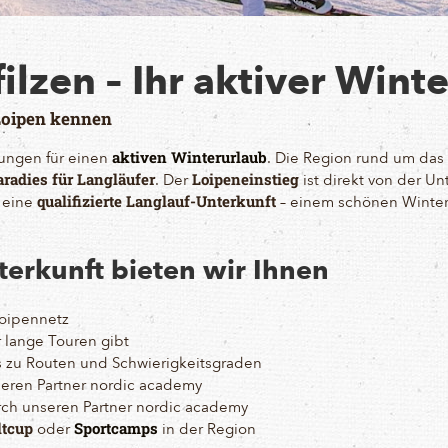
ilzen – Ihr aktiver Wint
 Loipen kennen
gungen für einen
. Die Region rund um das
aktiven Winterurlaub
. Der
ist direkt von der U
aradies für Langläufer
Loipeneinstieg
t eine
– einem schönen Winteru
qualifizierte Langlauf-Unterkunft
nterkunft bieten wir Ihnen
oipennetz
ür lange Touren gibt
ps zu Routen und Schwierigkeitsgraden
eren Partner nordic academy
ch unseren Partner nordic academy
oder
in der Region
ltcup
Sportcamps