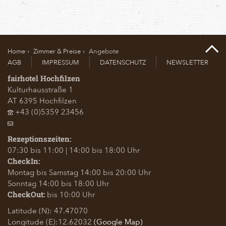
Home
Zimmer & Preise
Angebote
AGB
IMPRESSUM
DATENSCHUTZ
NEWSLETTER
fairhotel Hochfilzen
Kulturhausstraße 1
AT
6395
Hochfilzen
+43 (0)5359 23456
Rezeptionszeiten:
07:30 bis 11:00 | 14:00 bis 18:00 Uhr
CheckIn:
Montag bis Samstag 14:00 bis 20:00 Uhr
Sonntag 14:00 bis 18:00 Uhr
bis 10:00 Uhr
CheckOut:
Latitude (N): 47.47070
Longitude (E):12.62032
(Google Map)