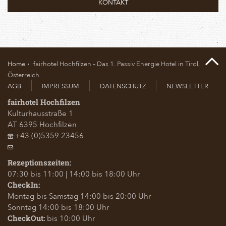
KONTAKT
Home
fairhotel Hochfilzen – Das 1. Passiv Energie Hotel in Tirol,
Österreich
AGB
IMPRESSUM
DATENSCHUTZ
NEWSLETTER
fairhotel Hochfilzen
Kulturhausstraße 1
AT
6395
Hochfilzen
+43 (0)5359 23456
Rezeptionszeiten:
07:30 bis 11:00 | 14:00 bis 18:00 Uhr
CheckIn:
Montag bis Samstag 14:00 bis 20:00 Uhr
Sonntag 14:00 bis 18:00 Uhr
bis 10:00 Uhr
CheckOut: