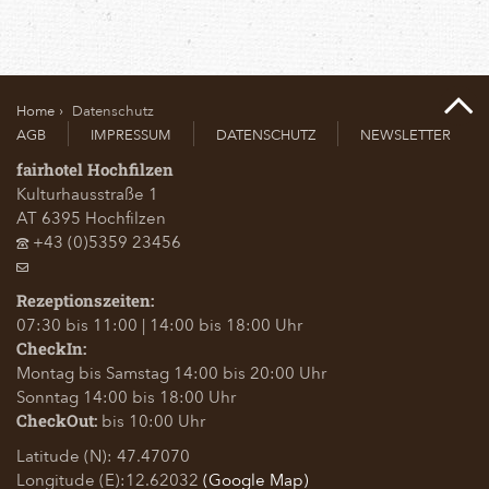
Home
Datenschutz
AGB
IMPRESSUM
DATENSCHUTZ
NEWSLETTER
fairhotel Hochfilzen
Kulturhausstraße 1
AT
6395
Hochfilzen
+43 (0)5359 23456
Rezeptionszeiten:
07:30 bis 11:00 | 14:00 bis 18:00 Uhr
CheckIn:
Montag bis Samstag 14:00 bis 20:00 Uhr
Sonntag 14:00 bis 18:00 Uhr
bis 10:00 Uhr
CheckOut:
Latitude (N): 47.47070
Longitude (E):12.62032
(Google Map)