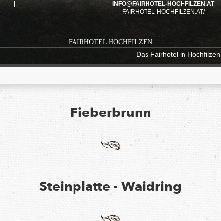
|
INFO@FAIRHOTEL-HOCHFILZEN.AT
FAIRHOTEL-HOCHFILZEN.AT/
FAIRHOTEL HOCHFILZEN
Das Fairhotel in Hochfilzen 
Fieberbrunn
Steinplatte - Waidring