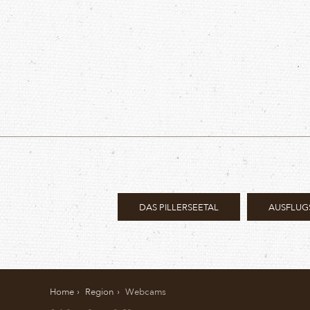
DAS PILLERSEETAL
AUSFLUG
Home
Region
Webcams