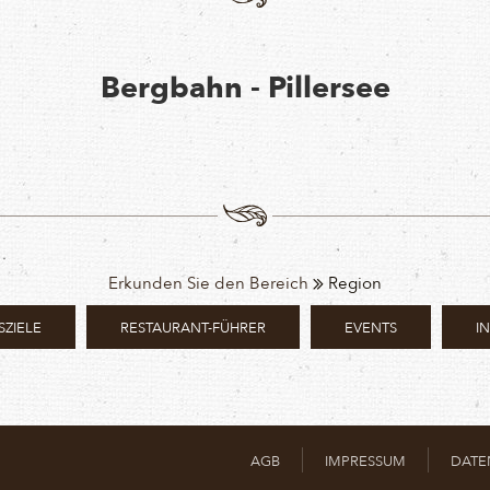
Bergbahn - Pillersee
Erkunden Sie den Bereich
Region
SZIELE
RESTAURANT-FÜHRER
EVENTS
I
AGB
IMPRESSUM
DATE