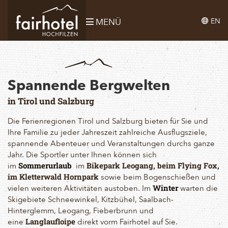
EN
MENÜ
Spannende Bergwelten
in Tirol und Salzburg
Die Ferienregionen Tirol und Salzburg bieten für Sie und
Ihre Familie zu jeder Jahreszeit zahlreiche Ausflugsziele,
spannende Abenteuer und Veranstaltungen durchs ganze
Jahr. Die Sportler unter Ihnen können sich
im
im
Sommerurlaub
Bikepark Leogang, beim Flying Fox,
sowie beim Bogenschießen und
im Kletterwald Hornpark
vielen weiteren Aktivitäten austoben. Im
warten die
Winter
Skigebiete Schneewinkel, Kitzbühel, Saalbach-
Hinterglemm, Leogang, Fieberbrunn und
eine
direkt vorm Fairhotel auf Sie.
Langlaufloipe