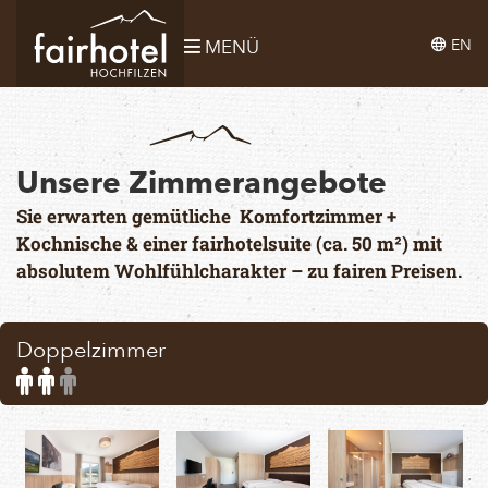
EN
MENÜ
Unsere Zimmerangebote
Sie erwarten gemütliche Komfortzimmer +
Kochnische & einer fairhotelsuite (ca. 50 m²) mit
absolutem Wohlfühlcharakter – zu fairen Preisen.
Doppelzimmer
Standard
Additional
occupancy:
occupancy
2
possible
persons
up