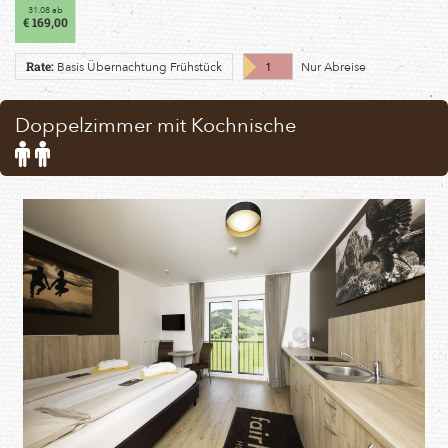
31.08 ab
€ 169,00
Basis Übernachtung Frühstück
1
Nur Abreise
Rate:
Doppelzimmer mit Kochnische
Standard
occupancy:
2
persons