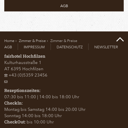
AGB
Home
Zimmer & Preise
Zimmer & Preise
AGB
IMPRESSUM
DATENSCHUTZ
NEWSLETTER
fairhotel Hochfilzen
Kulturhausstraße 1
AT
6395
Hochfilzen
+43 (0)5359 23456
Rezeptionszeiten:
07:30 bis 11:00 | 14:00 bis 18:00 Uhr
CheckIn:
Montag bis Samstag 14:00 bis 20:00 Uhr
Sonntag 14:00 bis 18:00 Uhr
bis 10:00 Uhr
CheckOut: