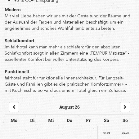
90 % CO²- Einsparung
Modern
Mit viel Liebe haben wir uns mit der Gestaltung der Räume und
der Auswahl der Farben und Materialien beschäftigt, um ein
angenehmes und schönes Wohlfühlambiente zu bieten.
Schlafkomfort
Im fairhotel kann man mehr als schlafen: für den absoluten
Schlafkomfort sorgt in allen Zimmern eine „TEMPUR Matratze“ -
exzellenter Komfort bei voller Unterstützung des Körpers.
Funktionell
fairhotel steht für funktionelle Innenarchitektur. Für Langzeit-
Gäste und Familien gibt es die praktischen Komfortzimmer+ –
mit Kochnische. So wird aus einem Hotel gleich ein Zuhause.
August 26
Mo
Di
Mi
Do
Fr
Sa
So
01.08
02.08