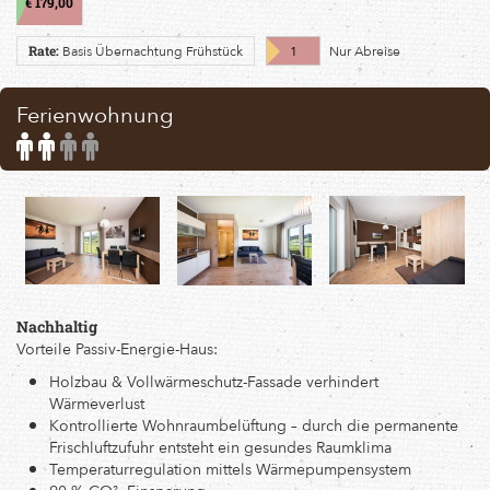
€ 179,00
Basis Übernachtung Frühstück
1
Nur Abreise
Rate:
Ferienwohnung
Standard
Additional
occupancy:
occupancy
2
possible
persons
up
to
4
persons
Nachhaltig
Vorteile Passiv-Energie-Haus:
Holzbau & Vollwärmeschutz-Fassade verhindert
Wärmeverlust
Kontrollierte Wohnraumbelüftung – durch die permanente
Frischluftzufuhr entsteht ein gesundes Raumklima
Temperaturregulation mittels Wärmepumpensystem