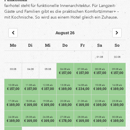
fairhotel steht für funktionelle Innenarchitektur. Für Langzeit-
Gäste und Familien gibt es die praktischen Komfortzimmer+ –
mit Kochnische. So wird aus einem Hotel gleich ein Zuhause.
August 26
Mo
Di
Mi
Do
Fr
Sa
So
01.08
02.08
03.08
04.08
05.08
06.08 ab
07.08 ab
08.08 ab
09.08 ab
€ 157,00
€ 157,00
€ 157,00
€ 157,00
10.08 ab
11.08 ab
12.08 ab
13.08 ab
14.08 ab
15.08 ab
16.08 ab
€ 157,00
€ 157,00
€ 157,00
€ 169,00
€ 234,00
€ 169,00
€ 169,00
17.08 ab
18.08 ab
19.08 ab
20.08 ab
21.08 ab
22.08 ab
23.08 ab
€ 169,00
€ 169,00
€ 169,00
€ 169,00
€ 169,00
€ 169,00
€ 169,00
24.08 ab
25.08 ab
26.08 ab
27.08 ab
28.08 ab
29.08 ab
30.08 ab
€ 169,00
€ 169,00
€ 169,00
€ 178,00
€ 169,00
€ 169,00
€ 169,00