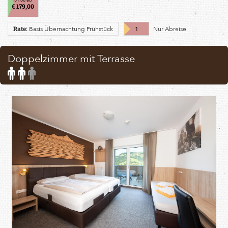
€ 179,00
Basis Übernachtung Frühstück
1
Nur Abreise
Rate:
Doppelzimmer mit Terrasse
Standard
Additional
occupancy:
occupancy
2
possible
persons
up
to
3
persons