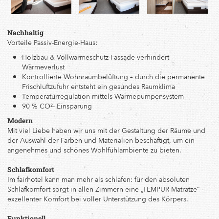
to
3
persons
Nachhaltig
Vorteile Passiv-Energie-Haus:
Holzbau & Vollwärmeschutz-Fassade verhindert
Wärmeverlust
Kontrollierte Wohnraumbelüftung – durch die permanente
Frischluftzufuhr entsteht ein gesundes Raumklima
Temperaturregulation mittels Wärmepumpensystem
90 % CO²- Einsparung
Modern
Mit viel Liebe haben wir uns mit der Gestaltung der Räume und
der Auswahl der Farben und Materialien beschäftigt, um ein
angenehmes und schönes Wohlfühlambiente zu bieten.
Schlafkomfort
Im fairhotel kann man mehr als schlafen: für den absoluten
Schlafkomfort sorgt in allen Zimmern eine „TEMPUR Matratze“ -
exzellenter Komfort bei voller Unterstützung des Körpers.
Funktionell