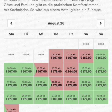
Gäste und Familien gibt es die praktischen Komfortzimmer+ –
mit Kochnische. So wird aus einem Hotel gleich ein Zuhause.
August 26
Mo
Di
Mi
Do
Fr
Sa
So
01.08
02.08
03.08
04.08
05.08
06.08 ab
07.08 ab
08.08 ab
09.08 ab
€ 167,00
€ 167,00
€ 167,00
€ 167,00
10.08 ab
11.08 ab
12.08 ab
13.08 ab
14.08 ab
15.08 ab
16.08 ab
€ 167,00
€ 167,00
€ 167,00
€ 179,00
€ 244,00
€ 179,00
€ 179,00
17.08 ab
18.08 ab
19.08 ab
20.08 ab
21.08 ab
22.08 ab
23.08 ab
€ 179,00
€ 179,00
€ 179,00
€ 179,00
€ 179,00
€ 179,00
€ 179,00
24.08 ab
25.08 ab
26.08 ab
27.08 ab
28.08 ab
29.08 ab
30.08 ab
€ 179,00
€ 179,00
€ 179,00
€ 188,00
€ 179,00
€ 179,00
€ 179,00
31.08 ab