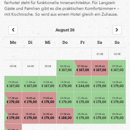
fairhotel steht für funktionelle Innenarchitektur. Für Langzeit-
Gäste und Familien gibt es die praktischen Komfortzimmer+ –
mit Kochnische. So wird aus einem Hotel gleich ein Zuhause.
August 26
Mo
Di
Mi
Do
Fr
Sa
So
01.08
02.08
03.08
04.08
05.08
06.08 ab
07.08 ab
08.08 ab
09.08 ab
€ 167,00
€ 167,00
€ 167,00
€ 167,00
10.08 ab
11.08 ab
12.08 ab
13.08 ab
14.08 ab
15.08 ab
16.08 ab
€ 167,00
€ 167,00
€ 167,00
€ 179,00
€ 244,00
€ 179,00
€ 179,00
17.08 ab
18.08 ab
19.08 ab
20.08 ab
21.08 ab
22.08 ab
23.08 ab
€ 179,00
€ 179,00
€ 179,00
€ 179,00
€ 179,00
€ 179,00
€ 179,00
24.08 ab
25.08 ab
26.08 ab
27.08 ab
28.08 ab
29.08 ab
30.08 ab
€ 179,00
€ 179,00
€ 179,00
€ 188,00
€ 179,00
€ 179,00
€ 179,00
31.08 ab