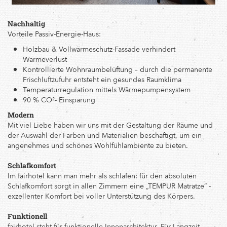
Nachhaltig
Vorteile Passiv-Energie-Haus:
Holzbau & Vollwärmeschutz-Fassade verhindert
Wärmeverlust
Kontrollierte Wohnraumbelüftung – durch die permanente
Frischluftzufuhr entsteht ein gesundes Raumklima
Temperaturregulation mittels Wärmepumpensystem
90 % CO²- Einsparung
Modern
Mit viel Liebe haben wir uns mit der Gestaltung der Räume und
der Auswahl der Farben und Materialien beschäftigt, um ein
angenehmes und schönes Wohlfühlambiente zu bieten.
Schlafkomfort
Im fairhotel kann man mehr als schlafen: für den absoluten
Schlafkomfort sorgt in allen Zimmern eine „TEMPUR Matratze“ -
exzellenter Komfort bei voller Unterstützung des Körpers.
Funktionell
fairhotel steht für funktionelle Innenarchitektur. Für Langzeit-