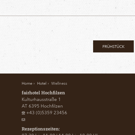
FRÜHSTÜCK
Home
Hotel
Wellness
fairhotel Hochfilzen
Kulturhausstraße 1
AT
6395
Hochfilzen
+43 (0)5359 23456
Rezeptionszeiten: