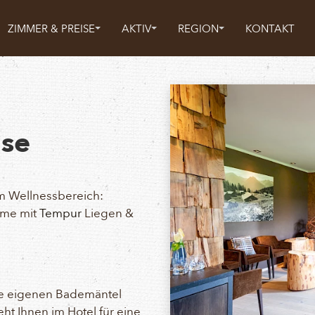
ZIMMER & PREISE
AKTIV
REGION
KONTAKT
ase
m Wellnessbereich:
ume mit
Tempur
Liegen &
hre eigenen Bademäntel
t Ihnen im Hotel für eine