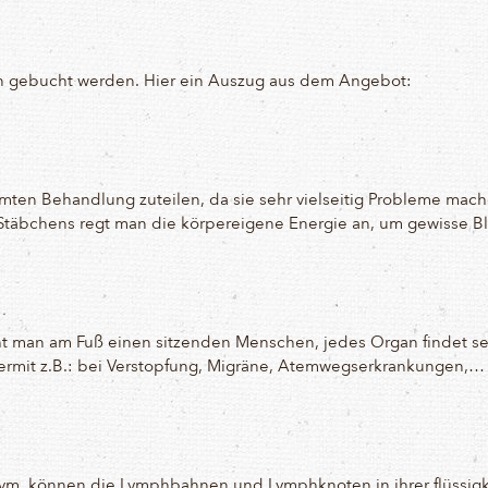
on gebucht werden. Hier ein Auszug aus dem Angebot:
mten Behandlung zuteilen, da sie sehr vielseitig Probleme mach
-Stäbchens regt man die körpereigene Energie an, um gewisse Bl
eht man am Fuß einen sitzenden Menschen, jedes Organ findet 
hiermit z.B.: bei Verstopfung, Migräne, Atemwegserkrankungen,…
m. können die Lymphbahnen und Lymphknoten in ihrer flüssigkei