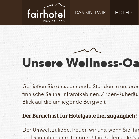
DAS SIND WIR
HOTEL
Unsere Wellness-O
Genießen Sie entspannende Stunden in unsere
finnische Sauna, Infrarotkabinen, Zirben-Ruherä
Blick auf die umliegende Bergwelt.
Der Bereich ist für Hotelgäste frei zugänglich!
Der Umwelt zuliebe, freuen wir uns, wenn Sie I
und Saunatücher mitbringen! Ein Bademantel steh