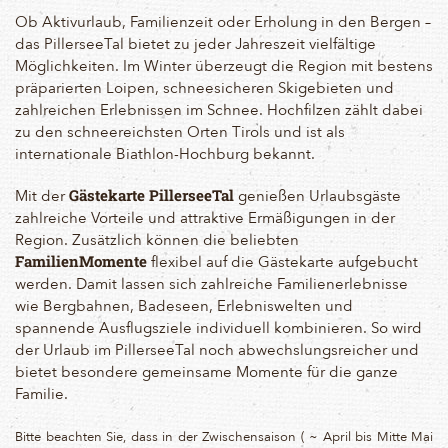
Ob Aktivurlaub, Familienzeit oder Erholung in den Bergen –
das PillerseeTal bietet zu jeder Jahreszeit vielfältige
Möglichkeiten. Im Winter überzeugt die Region mit bestens
präparierten Loipen, schneesicheren Skigebieten und
zahlreichen Erlebnissen im Schnee. Hochfilzen zählt dabei
zu den schneereichsten Orten Tirols und ist als
internationale Biathlon-Hochburg bekannt.
Mit der
genießen Urlaubsgäste
Gästekarte PillerseeTal
zahlreiche Vorteile und attraktive Ermäßigungen in der
Region. Zusätzlich können die beliebten
flexibel auf die Gästekarte aufgebucht
FamilienMomente
werden. Damit lassen sich zahlreiche Familienerlebnisse
wie Bergbahnen, Badeseen, Erlebniswelten und
spannende Ausflugsziele individuell kombinieren. So wird
der Urlaub im PillerseeTal noch abwechslungsreicher und
bietet besondere gemeinsame Momente für die ganze
Familie.
Bitte beachten Sie, dass in der Zwischensaison ( ~ April bis Mitte Mai