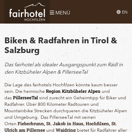
EN
MENÜ
Biken & Radfahren in Tirol &
Salzburg
Das fairhotel als idealer Ausgangspunkt zum Radl in
den Kitzbüheler Alpen & PillerseeTal
Die Lage des fairhotels Hochfilzen könnte kaum besser
sein. Die heimische
und
Region Kitzbüheler Alpen
das
sind zurecht ein Geheimtipp für Biker und
PillerseeTal
Radfahrer. Über 800 Kilometer Radtouren und
Mountainbike Strecken durchqueren die Kitzbüheler Alpen
und Umgebung. Das PillerseeTal mit seinen
Orten
Fieberbrunn
,
St. Jakob in Haus
,
Hochfilzen
,
St.
und
bietet für Radfahrer aller
Ulrich am Pillersee
Waidring